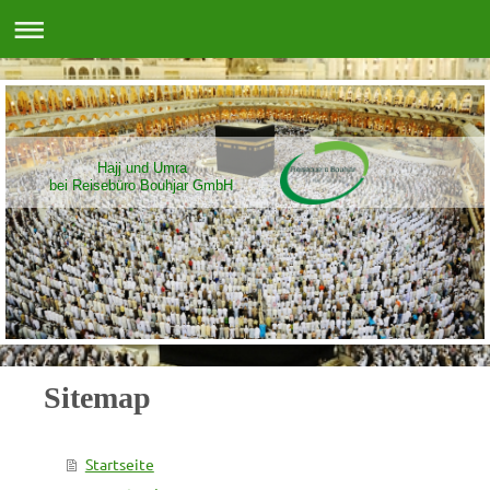
Hajj und Umra
bei Reisebüro Bouhjar GmbH
Sitemap
Startseite