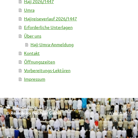
Hajj 2026/1447
Umra
Hajjreiseverlauf 2026/1447
Erforderliche Unterlagen
Über uns
Hajj-Umra-Anmeldung
Kontakt
Öffnungszeiten
Vorbereitungs-Lektüren
Impressum
Druckversion
|
Sitemap
Login
© Reisebüro Bouhjar GmbH
Webansicht